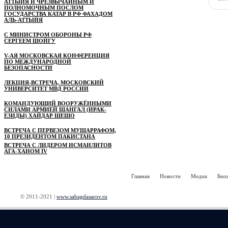
АТТЫЙЯ И ЧРЕЗВЫЧАЙНЫМ И
ПОЛНОМОЧНЫМ ПОСЛОМ
ГОСУДАРСТВА КАТАР В РФ ФАХАДОМ
АЛЬ-АТТЫЙЯ
С МИНИСТРОМ ОБОРОНЫ РФ
СЕРГЕЕМ ШОЙГУ
V-АЯ МОСКОВСКАЯ КОНФЕРЕНЦИЯ
ПО МЕЖДУНАРОДНОЙ
БЕЗОПАСНОСТИ
ЛЕКЦИЯ-ВСТРЕЧА, МОСКОВСКИЙ
УНИВЕРСИТЕТ МВД РОССИИ
КОМАНДУЮЩИЙ ВООРУЖЁННЫМИ
СИЛАМИ АРМИЕЙ ШАНГАЛ (ИРАК-
ЕЗИДЫ) ХАЙДАР ШЕШО
ВСТРЕЧА С ПЕРВЕЗОМ МУШАРРАФОМ,
10 ПРЕЗИДЕНТОМ ПАКИСТАНА
ВСТРЕЧА С ЛИДЕРОМ ИСМАИЛИТОВ
АГА-ХАНОМ IV
Главная
Новости
Медиа
Био
© 2011-2021 |
www.sabagdasarov.ru