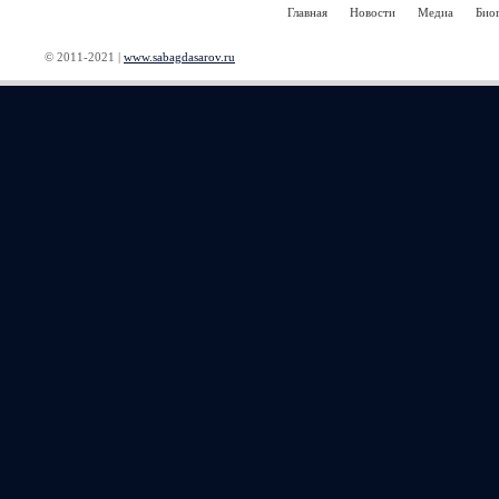
Главная
Новости
Медиа
Био
© 2011-2021 |
www.sabagdasarov.ru