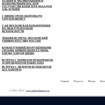
АТТЫЙЯ И ЧРЕЗВЫЧАЙНЫМ И
ПОЛНОМОЧНЫМ ПОСЛОМ
ГОСУДАРСТВА КАТАР В РФ ФАХАДОМ
АЛЬ-АТТЫЙЯ
С МИНИСТРОМ ОБОРОНЫ РФ
СЕРГЕЕМ ШОЙГУ
V-АЯ МОСКОВСКАЯ КОНФЕРЕНЦИЯ
ПО МЕЖДУНАРОДНОЙ
БЕЗОПАСНОСТИ
ЛЕКЦИЯ-ВСТРЕЧА, МОСКОВСКИЙ
УНИВЕРСИТЕТ МВД РОССИИ
КОМАНДУЮЩИЙ ВООРУЖЁННЫМИ
СИЛАМИ АРМИЕЙ ШАНГАЛ (ИРАК-
ЕЗИДЫ) ХАЙДАР ШЕШО
ВСТРЕЧА С ПЕРВЕЗОМ МУШАРРАФОМ,
10 ПРЕЗИДЕНТОМ ПАКИСТАНА
ВСТРЕЧА С ЛИДЕРОМ ИСМАИЛИТОВ
АГА-ХАНОМ IV
Главная
Новости
Медиа
Био
© 2011-2021 |
www.sabagdasarov.ru