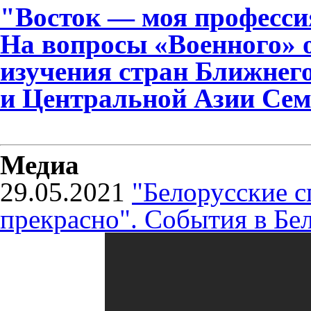
"Восток — моя професси
На вопросы «Военного» 
изучения стран Ближнег
и Центральной Азии Сем
Медиа
29.05.2021
"Белорусские 
прекрасно". События в Бе