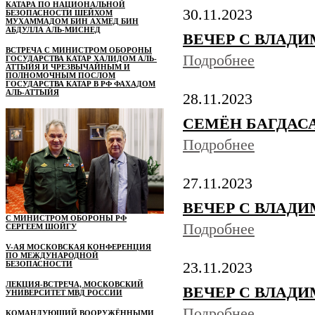
КАТАРА ПО НАЦИОНАЛЬНОЙ
30.11.2023
БЕЗОПАСНОСТИ ШЕЙХОМ
МУХАММАДОМ БИН АХМЕД БИН
АБДУЛЛА АЛЬ-МИСНЕД
ВЕЧЕР С ВЛАДИМ
ВСТРЕЧА С МИНИСТРОМ ОБОРОНЫ
Подробнее
ГОСУДАРСТВА КАТАР ХАЛИДОМ АЛЬ-
АТТЫЙЯ И ЧРЕЗВЫЧАЙНЫМ И
ПОЛНОМОЧНЫМ ПОСЛОМ
ГОСУДАРСТВА КАТАР В РФ ФАХАДОМ
АЛЬ-АТТЫЙЯ
28.11.2023
СЕМЁН БАГДАСАР
Подробнее
27.11.2023
ВЕЧЕР С ВЛАДИМ
С МИНИСТРОМ ОБОРОНЫ РФ
Подробнее
СЕРГЕЕМ ШОЙГУ
V-АЯ МОСКОВСКАЯ КОНФЕРЕНЦИЯ
ПО МЕЖДУНАРОДНОЙ
БЕЗОПАСНОСТИ
23.11.2023
ЛЕКЦИЯ-ВСТРЕЧА, МОСКОВСКИЙ
ВЕЧЕР С ВЛАДИМ
УНИВЕРСИТЕТ МВД РОССИИ
Подробнее
КОМАНДУЮЩИЙ ВООРУЖЁННЫМИ