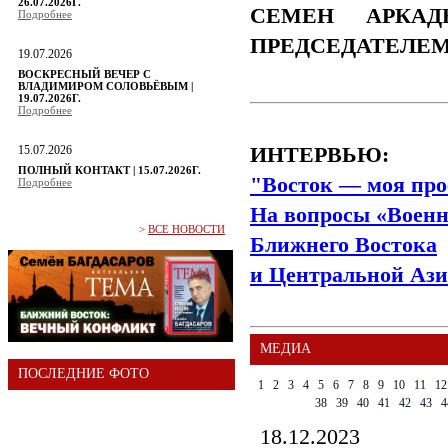
26.07.2026Г.
СЕМЕН АРКАД
Подробнее
ПРЕДСЕДАТЕЛЕ
19.07.2026
ВОСКРЕСНЫЙ ВЕЧЕР С
ВЛАДИМИРОМ СОЛОВЬЁВЫМ |
19.07.2026Г.
Подробнее
15.07.2026
ИНТЕРВЬЮ:
ПОЛНЫЙ КОНТАКТ | 15.07.2026Г.
"Восток — моя про
Подробнее
На вопросы «Военн
>
ВСЕ НОВОСТИ
Ближнего Востока
и Центральной Ази
МЕДИА
ПОСЛЕДНИЕ ФОТО
1
2
3
4
5
6
7
8
9
10
11
12
38
39
40
41
42
43
4
18.12.2023