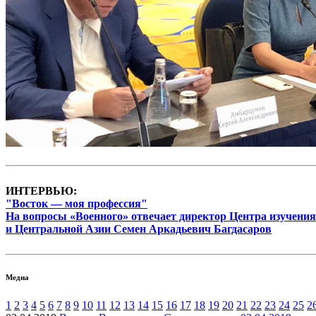
ИНТЕРВЬЮ:
"Восток — моя профессия"
На вопросы «Военного» отвечает директор Центра изучения
и Центральной Азии Семен Аркадьевич Багдасаров
Медиа
1
2
3
4
5
6
7
8
9
10
11
12
13
14
15
16
17
18
19
20
21
22
23
24
25
2