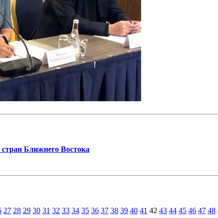
 стран Ближнего Востока
6
27
28
29
30
31
32
33
34
35
36
37
38
39
40
41
42
43
44
45
46
47
48