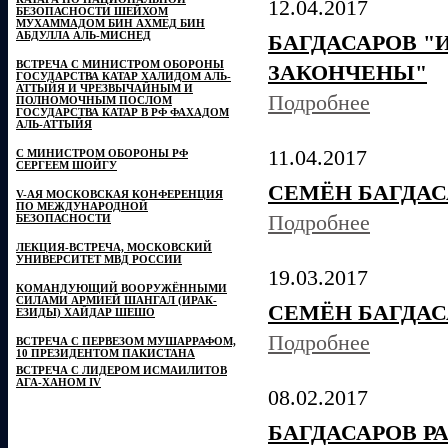
12.04.2017
БЕЗОПАСНОСТИ ШЕЙХОМ
МУХАММАДОМ БИН АХМЕД БИН
АБДУЛЛА АЛЬ-МИСНЕД
БАГДАСАРОВ "
ВСТРЕЧА С МИНИСТРОМ ОБОРОНЫ
ЗАКОНЧЕНЫ"
ГОСУДАРСТВА КАТАР ХАЛИДОМ АЛЬ-
АТТЫЙЯ И ЧРЕЗВЫЧАЙНЫМ И
Подробнее
ПОЛНОМОЧНЫМ ПОСЛОМ
ГОСУДАРСТВА КАТАР В РФ ФАХАДОМ
АЛЬ-АТТЫЙЯ
11.04.2017
С МИНИСТРОМ ОБОРОНЫ РФ
СЕРГЕЕМ ШОЙГУ
СЕМЁН БАГДАС
V-АЯ МОСКОВСКАЯ КОНФЕРЕНЦИЯ
ПО МЕЖДУНАРОДНОЙ
Подробнее
БЕЗОПАСНОСТИ
ЛЕКЦИЯ-ВСТРЕЧА, МОСКОВСКИЙ
УНИВЕРСИТЕТ МВД РОССИИ
19.03.2017
КОМАНДУЮЩИЙ ВООРУЖЁННЫМИ
СИЛАМИ АРМИЕЙ ШАНГАЛ (ИРАК-
СЕМЁН БАГДАС
ЕЗИДЫ) ХАЙДАР ШЕШО
Подробнее
ВСТРЕЧА С ПЕРВЕЗОМ МУШАРРАФОМ,
10 ПРЕЗИДЕНТОМ ПАКИСТАНА
ВСТРЕЧА С ЛИДЕРОМ ИСМАИЛИТОВ
АГА-ХАНОМ IV
08.02.2017
БАГДАСАРОВ Р