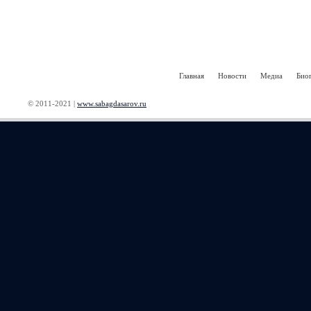
Главная
Новости
Медиа
Био
© 2011-2021 |
www.sabagdasarov.ru