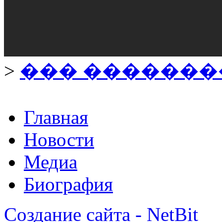
>
��� �������
Главная
Новости
Медиа
Биография
Создание сайта - NetBit