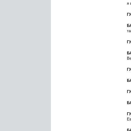
я 
Г
Б
та
Г
Б
Ве
Г
Б
Г
Б
Г
Е
Б