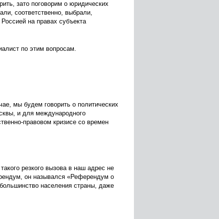
орить, зато поговорим о юридических
али, соответственно, выбрали,
с Россией на правах субъекта
иалист по этим вопросам.
чае, мы будем говорить о политических
сквы, и для международного
ственно-правовом кризисе со времен
 такого резкого вызова в наш адрес не
ерендум, он назывался «Референдум о
 большинство населения страны, даже