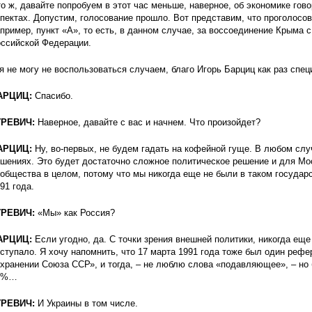
о ж, давайте попробуем в этот час меньше, наверное, об экономике гов
пектах. Допустим, голосование прошло. Вот представим, что проголосов
пример, пункт «А», то есть, в данном случае, за воссоединение Крыма 
ссийской Федерации.
я не могу не воспользоваться случаем, благо Игорь Барциц как раз спец
АРЦИЦ:
Спасибо.
УРЕВИЧ:
Наверное, давайте с вас и начнем. Что произойдет?
АРЦИЦ:
Ну, во-первых, не будем гадать на кофейной гуще. В любом слу
шениях. Это будет достаточно сложное политическое решение и для Мо
общества в целом, потому что мы никогда еще не были в таком государ
91 года.
УРЕВИЧ:
«Мы» как Россия?
АРЦИЦ:
Если угодно, да. С точки зрения внешней политики, никогда еще
ступало. Я хочу напомнить, что 17 марта 1991 года тоже был один реф
хранении Союза ССР», и тогда, – не люблю слова «подавляющее», – но
7%…
УРЕВИЧ:
И Украины в том числе.