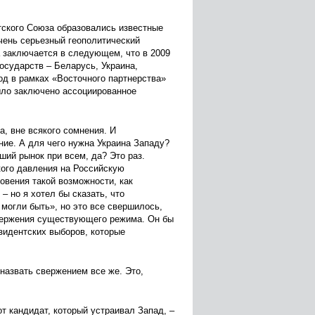
тского Союза образовались известные
очень серьезный геополитический
а заключается в следующем, что в 2009
осударств – Беларусь, Украина,
од в рамках «Восточного партнерства»
ыло заключено ассоциированное
а, вне всякого сомнения. И
ение. А для чего нужна Украина Западу?
ший рынок при всем, да? Это раз.
кого давления на Российскую
овения такой возможности, как
– но я хотел бы сказать, что
могли быть», но это все свершилось,
свержения существующего режима. Он бы
езидентских выборов, которые
назвать свержением все же. Это,
от кандидат, который устраивал Запад, –