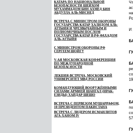
КАТАРА ПО НАЦИОНАЛЬНОЙ
Чт
БЕЗОПАСНОСТИ ШЕЙХОМ
ас
МУХАММАДОМ БИН АХМЕД БИН
АБДУЛЛА АЛЬ-МИСНЕД
на
Ро
ВСТРЕЧА С МИНИСТРОМ ОБОРОНЫ
ГОСУДАРСТВА КАТАР ХАЛИДОМ АЛЬ-
АТТЫЙЯ И ЧРЕЗВЫЧАЙНЫМ И
И 
ПОЛНОМОЧНЫМ ПОСЛОМ
ГОСУДАРСТВА КАТАР В РФ ФАХАДОМ
АЛЬ-АТТЫЙЯ
Б
С МИНИСТРОМ ОБОРОНЫ РФ
СЕРГЕЕМ ШОЙГУ
Г
V-АЯ МОСКОВСКАЯ КОНФЕРЕНЦИЯ
Б
ПО МЕЖДУНАРОДНОЙ
БЕЗОПАСНОСТИ
ре
со
ЛЕКЦИЯ-ВСТРЕЧА, МОСКОВСКИЙ
УНИВЕРСИТЕТ МВД РОССИИ
19
КОМАНДУЮЩИЙ ВООРУЖЁННЫМИ
Г
СИЛАМИ АРМИЕЙ ШАНГАЛ (ИРАК-
ЕЗИДЫ) ХАЙДАР ШЕШО
Б
ВСТРЕЧА С ПЕРВЕЗОМ МУШАРРАФОМ,
10 ПРЕЗИДЕНТОМ ПАКИСТАНА
по
ВСТРЕЧА С ЛИДЕРОМ ИСМАИЛИТОВ
со
АГА-ХАНОМ IV
5
Г