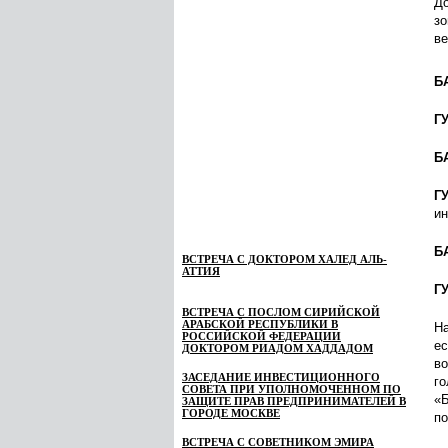
До
зо
ве
Б
Г
Б
Г
ин
Б
ВСТРЕЧА С ДОКТОРОМ ХАЛЕД АЛЬ-
АТТИЯ
Г
ВСТРЕЧА С ПОСЛОМ СИРИЙСКОЙ
АРАБСКОЙ РЕСПУБЛИКИ В
На
РОССИЙСКОЙ ФЕДЕРАЦИИ
ес
ДОКТОРОМ РИАДОМ ХАДДАДОМ
во
ЗАСЕДАНИЕ ИНВЕСТИЦИОННОГО
го
СОВЕТА ПРИ УПОЛНОМОЧЕННОМ ПО
«Б
ЗАЩИТЕ ПРАВ ПРЕДПРИНИМАТЕЛЕЙ В
ГОРОДЕ МОСКВЕ
по
ВСТРЕЧА С СОВЕТНИКОМ ЭМИРА