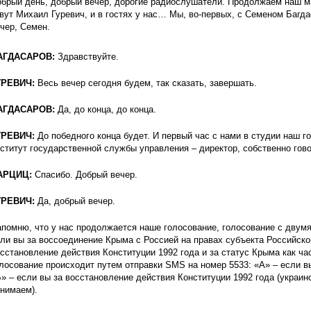
брый день, добрый вечер, дорогие радиослушатели. Продолжаем наш 
вут Михаил Гуревич, и в гостях у нас… Мы, во-первых, с Семеном Багд
чер, Семен.
АГДАСАРОВ:
Здравствуйте.
УРЕВИЧ:
Весь вечер сегодня будем, так сказать, завершать.
АГДАСАРОВ:
Да, до конца, до конца.
УРЕВИЧ:
До победного конца будет. И первый час с нами в студии наш 
ститут государственной службы управления – директор, собственно гово
АРЦИЦ:
Спасибо. Добрый вечер.
УРЕВИЧ:
Да, добрый вечер.
помню, что у нас продолжается наше голосование, голосование с двумя 
ли вы за воссоединение Крыма с Россией на правах субъекта Российско
сстановление действия Конституции 1992 года и за статус Крыма как ча
лосование происходит путем отправки SMS на номер 5533: «А» – если в
» – если вы за восстановление действия Конституции 1992 года (украин
нимаем).