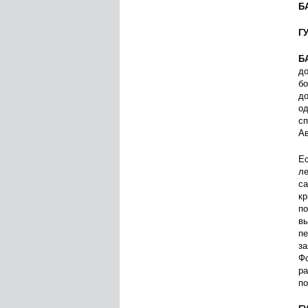
Б
Г
Б
до
бо
до
од
сп
Ав
Ес
ле
са
кр
по
вы
пе
за
Фо
ра
по