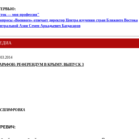
ТЕРВЬЮ:
сток — моя профессия"
опросы «Военного» отвечает директор Центра изучения стран Ближнего Востока
ентральной Азии Семен Аркадьевич Багдасаров
ЕДИА
.03.2014
АРАФОН: РЕФЕРЕНДУМ В КРЫМУ. ВЫПУСК 3
АСШИФРОВКА
УРЕВИЧ: