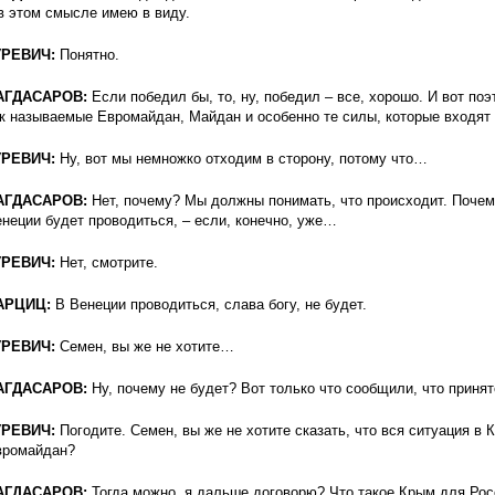
в этом смысле имею в виду.
УРЕВИЧ:
Понятно.
АГДАСАРОВ:
Если победил бы, то, ну, победил – все, хорошо. И вот по
к называемые Евромайдан, Майдан и особенно те силы, которые входят 
УРЕВИЧ:
Ну, вот мы немножко отходим в сторону, потому что…
АГДАСАРОВ:
Нет, почему? Мы должны понимать, что происходит. Почем
неции будет проводиться, – если, конечно, уже…
УРЕВИЧ:
Нет, смотрите.
АРЦИЦ:
В Венеции проводиться, слава богу, не будет.
УРЕВИЧ:
Семен, вы же не хотите…
АГДАСАРОВ:
Ну, почему не будет? Вот только что сообщили, что принят
УРЕВИЧ:
Погодите. Семен, вы же не хотите сказать, что вся ситуация в
вромайдан?
АГДАСАРОВ:
Тогда можно, я дальше договорю? Что такое Крым для Ро