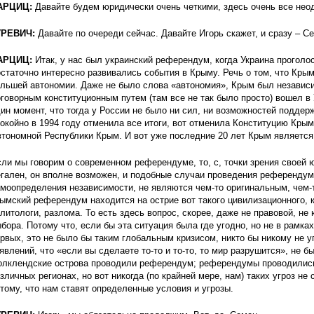
АРЦИЦ:
Давайте будем юридически очень четкими, здесь очень все нео
УРЕВИЧ:
Давайте по очереди сейчас. Давайте Игорь скажет, и сразу – С
АРЦИЦ:
Итак, у нас был украинский референдум, когда Украина проголо
статочно интересно развивались события в Крыму. Речь о том, что Кры
льшей автономии. Даже не было слова «автономия», Крым был независ
говорным конституционным путем (там все не так было просто) вошел в 
ин момент, что тогда у России не было ни сил, ни возможностей поддер
окойно в 1994 году отменила все итоги, вот отменила Конституцию Крым
тономной Республики Крым. И вот уже последние 20 лет Крым является
ли мы говорим о современном референдуме, то, с, точки зрения своей 
гален, он вполне возможен, и подобные случаи проведения референдум
моопределения независимости, не являются чем-то оригинальным, чем-т
ымский референдум находится на острие вот такого цивилизационного, 
литологи, разлома. То есть здесь вопрос, скорее, даже не правовой, не
бора. Потому что, если бы эта ситуация была где угодно, но не в рамках
рвых, это не было бы таким глобальным кризисом, никто бы никому не у
явлений, что «если вы сделаете то-то и то-то, то мир разрушится», не 
лклендские острова проводили референдум; референдумы проводились 
зличных регионах, но вот никогда (по крайней мере, нам) таких угроз не
тому, что нам ставят определенные условия и угрозы.