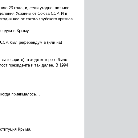
ло 23 года, и, если угодно, вот мое
деления Украины от Союза ССР. И в
годня нас от такого глубокого кризиса.
рендум в Крыму.
ССР, был референдум в (или на)
вы говорите), в ходе которого было
ост президента и так далее. В 1994
о когда принималось…
нституция Крыма.