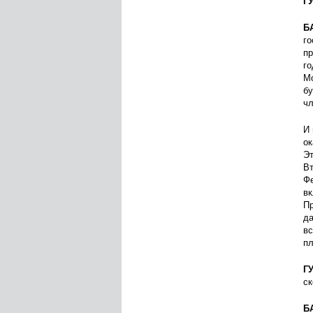
Г
Б
го
пр
го
Мо
бу
чл
И 
ок
Эт
Вт
Фе
вк
Пр
да
вс
пл
Г
ск
Б