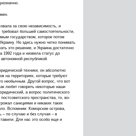
днозначно.
емен.
совала за свою независимость, и
м требовал большей самостоятельности,
имым государством, которое потом
Украину. Но здесь нужно четко понимать
жать это решение, и Украина достаточно
а 1992 года и низвела статус до
 автономной республикой.
юридической техники, он абсолютно
ов на территориях, которые требуют
о необычным. Другой вопрос, что вот
как любят говорить некоторые наши
 юридический, а вопрос политического
 постсоветского пространства, то, во-
грожал санкциями и никаких таких
было. Вспомним: Коморские острова,
– по случаю и без случая – в
 ставили. Для нас это особо еще и