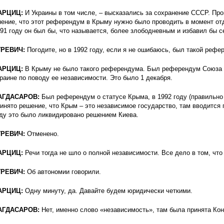
АРЦИЦ:
И Украины в том числе, – высказались за сохранение СССР. Прош
ение, что этот референдум в Крыму нужно было проводить в момент от
91 году он был бы, что называется, более злободневным и избавил бы се
УРЕВИЧ:
Погодите, но в 1992 году, если я не ошибаюсь, был такой рефе
АРЦИЦ:
В Крыму не было такого референдума. Был референдум Союза 
раине по поводу ее независимости. Это было 1 декабря.
АГДАСАРОВ:
Был референдум о статусе Крыма, в 1992 году (правильно 
инято решение, что Крым – это независимое государство, там вводится п
ду это было ликвидировано решением Киева.
УРЕВИЧ:
Отменено.
АРЦИЦ:
Речи тогда не шло о полной независимости. Все дело в том, чт
УРЕВИЧ:
Об автономии говорили.
АРЦИЦ:
Одну минуту, да. Давайте будем юридически четкими.
АГДАСАРОВ:
Нет, именно слово «независимость», там была принята Ко