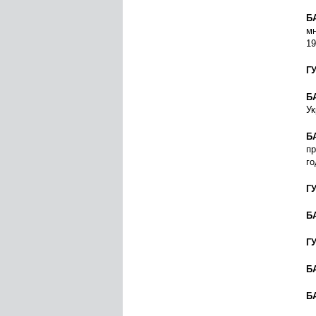
Б
мн
19
Г
Б
Ук
Б
пр
го
Г
Б
Г
Б
Б