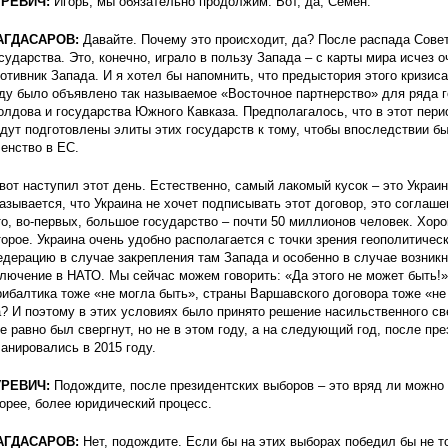
УРЕВИЧ:
Игорь, мы обязательно продолжим. Вот, да, Семен.
АГДАСАРОВ:
Давайте. Почему это происходит, да? После распада Сове
сударства. Это, конечно, играло в пользу Запада – с карты мира исчез 
отивник Запада. И я хотел бы напомнить, что предыстория этого кризис
ду было объявлено так называемое «Восточное партнерство» для ряда г
лдова и государства Южного Кавказа. Предполагалось, что в этот пери
дут подготовлены элиты этих государств к тому, чтобы впоследствии б
енство в ЕС.
вот наступил этот день. Естественно, самый лакомый кусок – это Украин
азывается, что Украина не хочет подписывать этот договор, это соглаш
о, во-первых, большое государство – почти 50 миллионов человек. Хоро
орое. Украина очень удобно располагается с точки зрения геополитичес
дерацию в случае закрепления там Запада и особенно в случае возникн
лючение в НАТО. Мы сейчас можем говорить: «Да этого не может быть!» 
ибалтика тоже «не могла быть», страны Варшавского договора тоже «не 
? И поэтому в этих условиях было принято решение насильственного 
е равно был свергнут, но не в этом году, а на следующий год, после пр
анировались в 2015 году.
УРЕВИЧ:
Подождите, после президентских выборов – это вряд ли можно 
орее, более юридический процесс.
АГДАСАРОВ:
Нет, подождите. Если бы на этих выборах победил бы не т