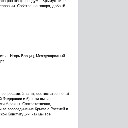
марафон «Референдум в Крыму». Меня
асаровым. Собственно говоря, добрый
гость – Игорь Барциц, Международный
ря.
вопросами. Значит, соответственно: а)
й Федерации и б) если вы за
сти Украины. Соответственно,
ы за воссоединение Крыма с Россией и
ской Конституции, как мы все