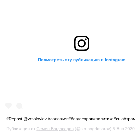
Посмотреть эту публикацию в Instagram
#Repost @vrsoloviev #соловьев#багдасаров#политика#сша#тра
Публикация от
Семен Багдасаров
(@s.a.bagdasarov)
5 Янв 2020