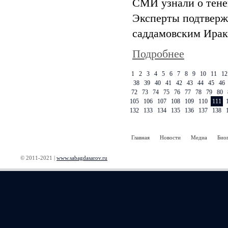
СМИ узнали о тене
Эксперты подтвержд
саддамовским Ирак
Подробнее
1
2
3
4
5
6
7
8
9
10
11
12
38
39
40
41
42
43
44
45
46
72
73
74
75
76
77
78
79
80
105
106
107
108
109
110
111
132
133
134
135
136
137
138
Главная
Новости
Медиа
Био
© 2011-2021 |
www.sabagdasarov.ru