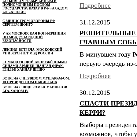
АТТЫЙЯ И ЧРЕЗВЫЧАЙНЫМ И
Подробнее
ПОЛНОМОЧНЫМ ПОСЛОМ
ГОСУДАРСТВА КАТАР В РФ ФАХАДОМ
АЛЬ-АТТЫЙЯ
31.12.2015
С МИНИСТРОМ ОБОРОНЫ РФ
СЕРГЕЕМ ШОЙГУ
РЕШИТЕЛЬНЫЕ 
V-АЯ МОСКОВСКАЯ КОНФЕРЕНЦИЯ
ПО МЕЖДУНАРОДНОЙ
ГЛАВНЫМ СОБЫ
БЕЗОПАСНОСТИ
ЛЕКЦИЯ-ВСТРЕЧА, МОСКОВСКИЙ
В минувшем году Ро
УНИВЕРСИТЕТ МВД РОССИИ
первую очередь из-
КОМАНДУЮЩИЙ ВООРУЖЁННЫМИ
СИЛАМИ АРМИЕЙ ШАНГАЛ (ИРАК-
ЕЗИДЫ) ХАЙДАР ШЕШО
Подробнее
ВСТРЕЧА С ПЕРВЕЗОМ МУШАРРАФОМ,
10 ПРЕЗИДЕНТОМ ПАКИСТАНА
ВСТРЕЧА С ЛИДЕРОМ ИСМАИЛИТОВ
АГА-ХАНОМ IV
30.12.2015
СПАСТИ ПРЕЗИД
КЕРРИ?
Выборы президента
возможное, чтобы 