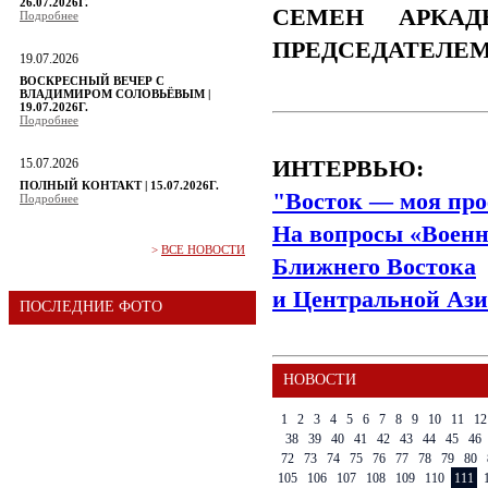
26.07.2026Г.
СЕМЕН АРКАД
Подробнее
ПРЕДСЕДАТЕЛЕ
19.07.2026
ВОСКРЕСНЫЙ ВЕЧЕР С
ВЛАДИМИРОМ СОЛОВЬЁВЫМ |
19.07.2026Г.
Подробнее
15.07.2026
ИНТЕРВЬЮ:
ПОЛНЫЙ КОНТАКТ | 15.07.2026Г.
"Восток — моя про
Подробнее
На вопросы «Военн
>
ВСЕ НОВОСТИ
Ближнего Востока
и Центральной Ази
ПОСЛЕДНИЕ ФОТО
НОВОСТИ
1
2
3
4
5
6
7
8
9
10
11
12
38
39
40
41
42
43
44
45
46
72
73
74
75
76
77
78
79
80
105
106
107
108
109
110
111