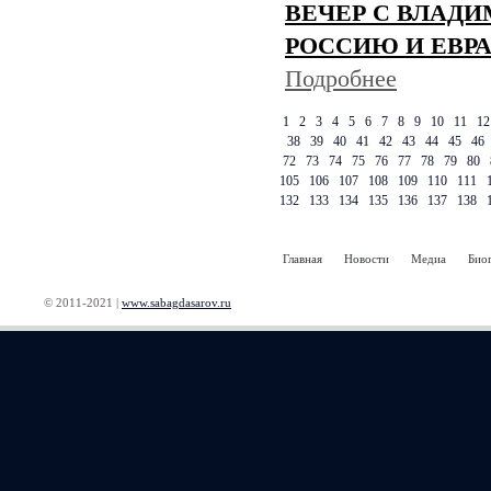
ВЕЧЕР С ВЛАД
РОССИЮ И ЕВРАЗ
Подробнее
1
2
3
4
5
6
7
8
9
10
11
12
38
39
40
41
42
43
44
45
46
72
73
74
75
76
77
78
79
80
105
106
107
108
109
110
111
132
133
134
135
136
137
138
Главная
Новости
Медиа
Био
© 2011-2021 |
www.sabagdasarov.ru