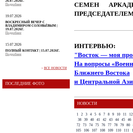
26.07.2026Г.
СЕМЕН АРКАД
Подробнее
ПРЕДСЕДАТЕЛЕ
19.07.2026
ВОСКРЕСНЫЙ ВЕЧЕР С
ВЛАДИМИРОМ СОЛОВЬЁВЫМ |
19.07.2026Г.
Подробнее
15.07.2026
ИНТЕРВЬЮ:
ПОЛНЫЙ КОНТАКТ | 15.07.2026Г.
"Восток — моя про
Подробнее
На вопросы «Военн
>
ВСЕ НОВОСТИ
Ближнего Востока
и Центральной Ази
ПОСЛЕДНИЕ ФОТО
НОВОСТИ
1
2
3
4
5
6
7
8
9
10
11
12
38
39
40
41
42
43
44
45
46
72
73
74
75
76
77
78
79
80
105
106
107
108
109
110
111