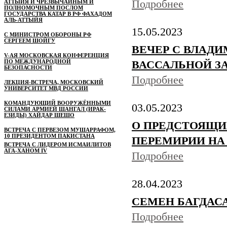
Подробнее
АТТЫЙЯ И ЧРЕЗВЫЧАЙНЫМ И
ПОЛНОМОЧНЫМ ПОСЛОМ
ГОСУДАРСТВА КАТАР В РФ ФАХАДОМ
АЛЬ-АТТЫЙЯ
15.05.2023
С МИНИСТРОМ ОБОРОНЫ РФ
СЕРГЕЕМ ШОЙГУ
ВЕЧЕР С ВЛАД
V-АЯ МОСКОВСКАЯ КОНФЕРЕНЦИЯ
ПО МЕЖДУНАРОДНОЙ
ВАССАЛЬНОЙ ЗАВ
БЕЗОПАСНОСТИ
Подробнее
ЛЕКЦИЯ-ВСТРЕЧА, МОСКОВСКИЙ
УНИВЕРСИТЕТ МВД РОССИИ
КОМАНДУЮЩИЙ ВООРУЖЁННЫМИ
03.05.2023
СИЛАМИ АРМИЕЙ ШАНГАЛ (ИРАК-
ЕЗИДЫ) ХАЙДАР ШЕШО
О ПРЕДСТОЯЩИ
ВСТРЕЧА С ПЕРВЕЗОМ МУШАРРАФОМ,
10 ПРЕЗИДЕНТОМ ПАКИСТАНА
ПЕРЕМИРИИ НА
ВСТРЕЧА С ЛИДЕРОМ ИСМАИЛИТОВ
АГА-ХАНОМ IV
Подробнее
28.04.2023
СЕМЕН БАГДАСАР
Подробнее