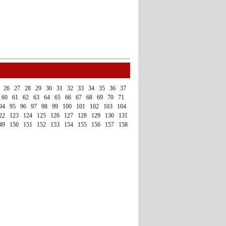
26
27
28
29
30
31
32
33
34
35
36
37
60
61
62
63
64
65
66
67
68
69
70
71
94
95
96
97
98
99
100
101
102
103
104
22
123
124
125
126
127
128
129
130
131
49
150
151
152
153
154
155
156
157
158