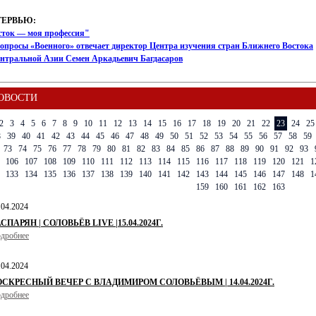
ТЕРВЬЮ:
сток — моя профессия"
опросы «Военного» отвечает директор Центра изучения стран Ближнего Востока
ентральной Азии Семен Аркадьевич Багдасаров
ОВОСТИ
2
3
4
5
6
7
8
9
10
11
12
13
14
15
16
17
18
19
20
21
22
23
24
25
8
39
40
41
42
43
44
45
46
47
48
49
50
51
52
53
54
55
56
57
58
59
73
74
75
76
77
78
79
80
81
82
83
84
85
86
87
88
89
90
91
92
93
106
107
108
109
110
111
112
113
114
115
116
117
118
119
120
121
1
133
134
135
136
137
138
139
140
141
142
143
144
145
146
147
148
1
159
160
161
162
163
.04.2024
СПАРЯН | СОЛОВЬЁВ LIVE |15.04.2024Г.
дробнее
.04.2024
ОСКРЕСНЫЙ ВЕЧЕР С ВЛАДИМИРОМ СОЛОВЬЁВЫМ | 14.04.2024Г.
дробнее