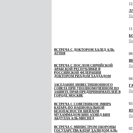
12
ЛА
По
11
Б
По
ВСТРЕЧА С ДОКТОРОМ ХАЛЕД АЛЬ-
АТТИЯ
09
В
ВСТРЕЧА С ПОСЛОМ СИРИЙСКОЙ
По
АРАБСКОЙ РЕСПУБЛИКИ В
РОССИЙСКОЙ ФЕДЕРАЦИИ
ДОКТОРОМ РИАДОМ ХАДДАДОМ
04
ЗАСЕДАНИЕ ИНВЕСТИЦИОННОГО
ГА
СОВЕТА ПРИ УПОЛНОМОЧЕННОМ ПО
По
ЗАЩИТЕ ПРАВ ПРЕДПРИНИМАТЕЛЕЙ В
ГОРОДЕ МОСКВЕ
03
ВСТРЕЧА С СОВЕТНИКОМ ЭМИРА
КАТАРА ПО НАЦИОНАЛЬНОЙ
И
БЕЗОПАСНОСТИ ШЕЙХОМ
МУХАММАДОМ БИН АХМЕД БИН
По
АБДУЛЛА АЛЬ-МИСНЕД
ВСТРЕЧА С МИНИСТРОМ ОБОРОНЫ
02
ГОСУДАРСТВА КАТАР ХАЛИДОМ АЛЬ-