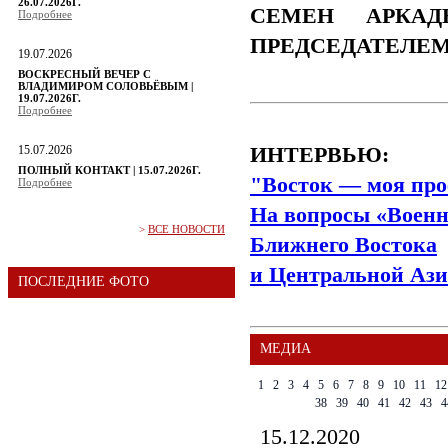
26.07.2026Г.
СЕМЕН АРКАД
Подробнее
ПРЕДСЕДАТЕЛЕ
19.07.2026
ВОСКРЕСНЫЙ ВЕЧЕР С
ВЛАДИМИРОМ СОЛОВЬЁВЫМ |
19.07.2026Г.
Подробнее
15.07.2026
ИНТЕРВЬЮ:
ПОЛНЫЙ КОНТАКТ | 15.07.2026Г.
"Восток — моя про
Подробнее
На вопросы «Военн
>
ВСЕ НОВОСТИ
Ближнего Востока
и Центральной Ази
ПОСЛЕДНИЕ ФОТО
МЕДИА
1
2
3
4
5
6
7
8
9
10
11
12
38
39
40
41
42
43
4
15.12.2020