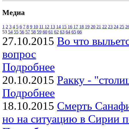
Медиа
1
2
3
4
5
6
7
8
9
10
11
12
13
14
15
16
17
18
19
20
21
22
23
24
25
2
53
54
55
56
57
58
59
60
61
62
63
64
65
66
27.10.2015
Во что выльет
вопрос
Подробнее
20.10.2015
Ракку - "столи
Подробнее
18.10.2015
Смерть Санафи
но на ситуацию в Сирии п