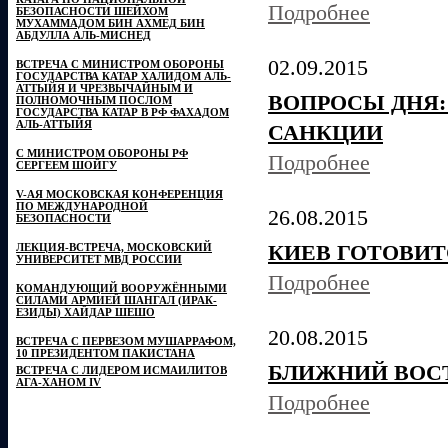
Подробнее
БЕЗОПАСНОСТИ ШЕЙХОМ
МУХАММАДОМ БИН АХМЕД БИН
АБДУЛЛА АЛЬ-МИСНЕД
02.09.2015
ВСТРЕЧА С МИНИСТРОМ ОБОРОНЫ
ГОСУДАРСТВА КАТАР ХАЛИДОМ АЛЬ-
АТТЫЙЯ И ЧРЕЗВЫЧАЙНЫМ И
ВОПРОСЫ ДНЯ:
ПОЛНОМОЧНЫМ ПОСЛОМ
ГОСУДАРСТВА КАТАР В РФ ФАХАДОМ
АЛЬ-АТТЫЙЯ
САНКЦИИ
С МИНИСТРОМ ОБОРОНЫ РФ
Подробнее
СЕРГЕЕМ ШОЙГУ
V-АЯ МОСКОВСКАЯ КОНФЕРЕНЦИЯ
ПО МЕЖДУНАРОДНОЙ
26.08.2015
БЕЗОПАСНОСТИ
КИЕВ ГОТОВИТ
ЛЕКЦИЯ-ВСТРЕЧА, МОСКОВСКИЙ
УНИВЕРСИТЕТ МВД РОССИИ
Подробнее
КОМАНДУЮЩИЙ ВООРУЖЁННЫМИ
СИЛАМИ АРМИЕЙ ШАНГАЛ (ИРАК-
ЕЗИДЫ) ХАЙДАР ШЕШО
20.08.2015
ВСТРЕЧА С ПЕРВЕЗОМ МУШАРРАФОМ,
10 ПРЕЗИДЕНТОМ ПАКИСТАНА
БЛИЖНИЙ ВОС
ВСТРЕЧА С ЛИДЕРОМ ИСМАИЛИТОВ
АГА-ХАНОМ IV
Подробнее