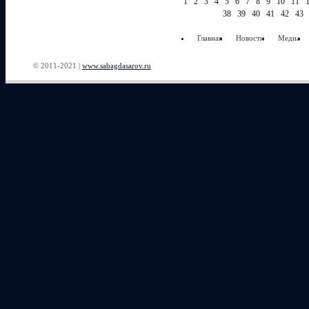
1
2
3
4
5
6
7
8
9
10
11
38
39
40
41
42
43
Главная
Новости
Медиа
© 2011-2021 |
www.sabagdasarov.ru